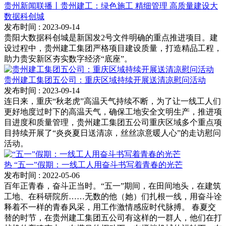
贵州新闻联播丨贵州建工：绿色施工 精细管理 高质量建设大
数据科创城
发布时间
: 2023-09-14
贵阳大数据科创城是新国发2号文件明确的重点推进项目。建
设过程中，贵州建工集团严格项目建设质量，打造精品工程，
助力贵安新区夯实数字经济“底座”。
贵州建工集团五公司：重庆区域持续开展送清凉慰问活动
发布时间
: 2023-09-14
连日来，重庆“秋老虎”高温天气持续不断，为了让一线工人们
更好地度过时下的高温天气，确保工地安全文明生产，推进项
目进度和质量管理，贵州建工集团五公司重庆区域多个重点项
目持续开展了“炎炎夏日送清凉，丝丝凉意暖人心”的走访慰问
活动。
热
“五一”假期：一线工人用奋斗书写着青春的光芒
发布时间
: 2022-05-06
百年正青春，奋斗正当时。“五一”期间，在田间地头，在建筑
工地、在科研院所……无数的他（她）们扎根一线，用奋斗诠
释着不一样的青春风采，用工作激情感应时代脉搏。 春夏交
替的时节，在贵州建工集团五公司有这样的一群人，他们在打