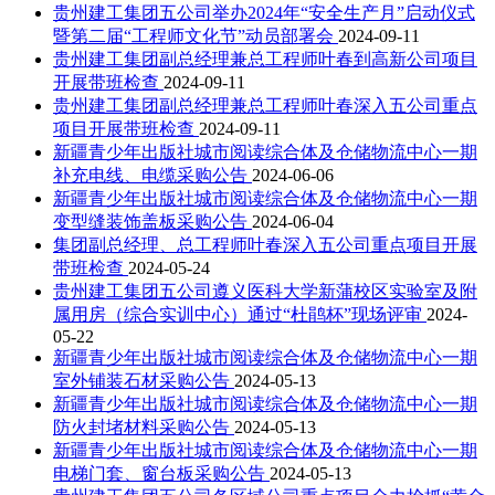
贵州建工集团五公司举办2024年“安全生产月”启动仪式
暨第二届“工程师文化节”动员部署会
2024-09-11
贵州建工集团副总经理兼总工程师叶春到高新公司项目
开展带班检查
2024-09-11
贵州建工集团副总经理兼总工程师叶春深入五公司重点
项目开展带班检查
2024-09-11
新疆青少年出版社城市阅读综合体及仓储物流中心一期
补充电线、电缆采购公告
2024-06-06
新疆青少年出版社城市阅读综合体及仓储物流中心一期
变型缝装饰盖板采购公告
2024-06-04
集团副总经理、总工程师叶春深入五公司重点项目开展
带班检查
2024-05-24
贵州建工集团五公司遵义医科大学新蒲校区实验室及附
属用房（综合实训中心）通过“杜鹃杯”现场评审
2024-
05-22
新疆青少年出版社城市阅读综合体及仓储物流中心一期
室外铺装石材采购公告
2024-05-13
新疆青少年出版社城市阅读综合体及仓储物流中心一期
防火封堵材料采购公告
2024-05-13
新疆青少年出版社城市阅读综合体及仓储物流中心一期
电梯门套、窗台板采购公告
2024-05-13