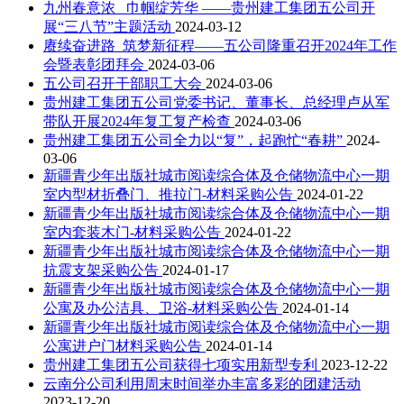
九州春意浓 巾帼绽芳华 ——贵州建工集团五公司开
展“三八节”主题活动
2024-03-12
赓续奋进路 筑梦新征程——五公司隆重召开2024年工作
会暨表彰团拜会
2024-03-06
五公司召开干部职工大会
2024-03-06
贵州建工集团五公司党委书记、董事长、总经理卢从军
带队开展2024年复工复产检查
2024-03-06
贵州建工集团五公司全力以“复”，起跑忙“春耕”
2024-
03-06
新疆青少年出版社城市阅读综合体及仓储物流中心一期
室内型材折叠门、推拉门-材料采购公告
2024-01-22
新疆青少年出版社城市阅读综合体及仓储物流中心一期
室内套装木门-材料采购公告
2024-01-22
新疆青少年出版社城市阅读综合体及仓储物流中心一期
抗震支架采购公告
2024-01-17
新疆青少年出版社城市阅读综合体及仓储物流中心一期
公寓及办公洁具、卫浴-材料采购公告
2024-01-14
新疆青少年出版社城市阅读综合体及仓储物流中心一期
公寓进户门材料采购公告
2024-01-14
贵州建工集团五公司获得七项实用新型专利
2023-12-22
云南分公司利用周末时间举办丰富多彩的团建活动
2023-12-20