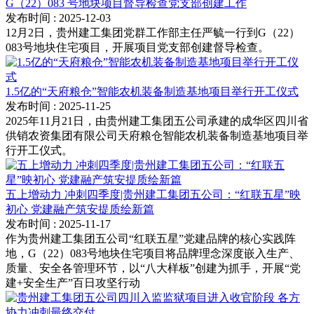
G（22）083 号地块项目督导检查党支部创建工作
发布时间
: 2025-12-03
12月2日，贵州建工集团党群工作部主任严毓一行到G（22）
083号地块住宅项目，开展项目党支部创建督导检查。
1.5亿的“天府粮仓”智能农机装备制造基地项目举行开工仪式
发布时间
: 2025-11-25
2025年11月21日，由贵州建工集团五公司承建的成华区四川省
供销农资集团有限公司天府粮仓智能农机装备制造基地项目举
行开工仪式。
五上增动力 冲刺四季度|贵州建工集团五公司：“红联五星”映
初心 党建融产筑安提质绘新篇
发布时间
: 2025-11-17
作为贵州建工集团五公司“红联五星”党建品牌的核心实践阵
地，G（22）083号地块住宅项目将品牌理念深度嵌入生产、
质量、安全各管理环节，以“八大样板”创建为抓手，开展“党
建+安全生产”百日攻坚行动