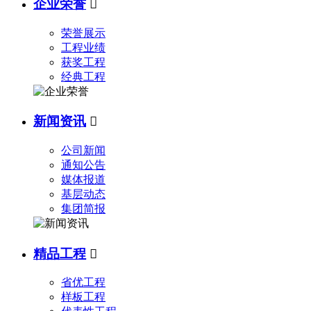
企业荣誉

荣誉展示
工程业绩
获奖工程
经典工程
新闻资讯

公司新闻
通知公告
媒体报道
基层动态
集团简报
精品工程

省优工程
样板工程