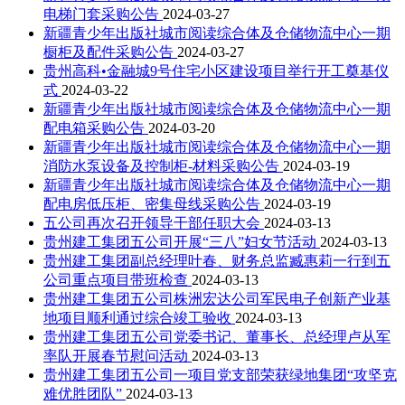
电梯门套采购公告
2024-03-27
新疆青少年出版社城市阅读综合体及仓储物流中心一期
橱柜及配件采购公告
2024-03-27
贵州高科•金融城9号住宅小区建设项目举行开工奠基仪
式
2024-03-22
新疆青少年出版社城市阅读综合体及仓储物流中心一期
配电箱采购公告
2024-03-20
新疆青少年出版社城市阅读综合体及仓储物流中心一期
消防水泵设备及控制柜-材料采购公告
2024-03-19
新疆青少年出版社城市阅读综合体及仓储物流中心一期
配电房低压柜、密集母线采购公告
2024-03-19
五公司再次召开领导干部任职大会
2024-03-13
贵州建工集团五公司开展“三八”妇女节活动
2024-03-13
贵州建工集团副总经理叶春、财务总监臧惠莉一行到五
公司重点项目带班检查
2024-03-13
贵州建工集团五公司株洲宏达公司军民电子创新产业基
地项目顺利通过综合竣工验收
2024-03-13
贵州建工集团五公司党委书记、董事长、总经理卢从军
率队开展春节慰问活动
2024-03-13
贵州建工集团五公司一项目党支部荣获绿地集团“攻坚克
难优胜团队”
2024-03-13