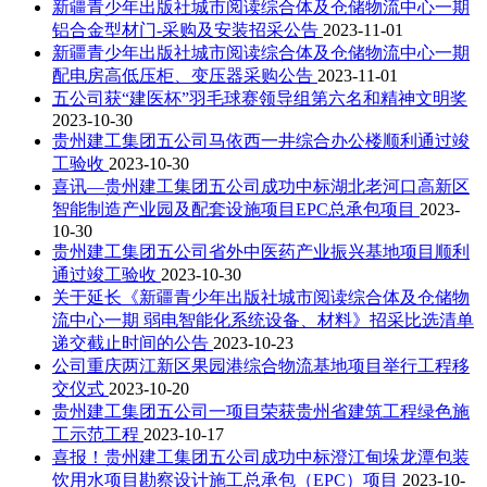
新疆青少年出版社城市阅读综合体及仓储物流中心一期
铝合金型材门-采购及安装招采公告
2023-11-01
新疆青少年出版社城市阅读综合体及仓储物流中心一期
配电房高低压柜、变压器采购公告
2023-11-01
五公司获“建医杯”羽毛球赛领导组第六名和精神文明奖
2023-10-30
贵州建工集团五公司马依西一井综合办公楼顺利通过竣
工验收
2023-10-30
喜讯—贵州建工集团五公司成功中标湖北老河口高新区
智能制造产业园及配套设施项目EPC总承包项目
2023-
10-30
贵州建工集团五公司省外中医药产业振兴基地项目顺利
通过竣工验收
2023-10-30
关于延长《新疆青少年出版社城市阅读综合体及仓储物
流中心一期 弱电智能化系统设备、材料》招采比选清单
递交截止时间的公告
2023-10-23
公司重庆两江新区果园港综合物流基地项目举行工程移
交仪式
2023-10-20
贵州建工集团五公司一项目荣获贵州省建筑工程绿色施
工示范工程
2023-10-17
喜报！贵州建工集团五公司成功中标澄江甸垛龙潭包装
饮用水项目勘察设计施工总承包（EPC）项目
2023-10-