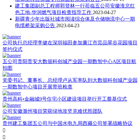
建工集团副总工程师郭登林一行莅临五公司安徽淮北红
色工地-华润燃气项目检查指导工作
2023-04-27
新疆青少年出版社城市阅读综合体及仓储物流中心一期
电缆桥架采购公告
2023-04-23
公司执行总经理李健在深圳福田参加廉江市芸品翠谷花园项目
签约仪式
五公司贵阳贵安大数据科创城产业园一期数智中心A区项目航
拍图
党委书记、董事长、总经理卢从军率队到大数据科创城产业园
一期数智中心项目开展带班检查
贵州高科•金融城9号住宅小区建设项目举行开工奠基仪式
公司安徽滁州项目荣获绿地攻坚克难优胜团队
贵州建工集团五公司与中国水电九局西藏公司签署战略协议

