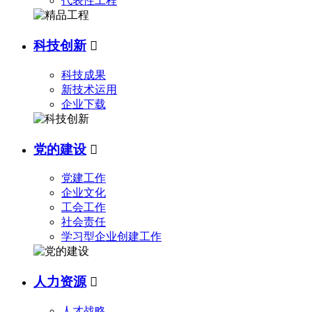
代表性工程
科技创新

科技成果
新技术运用
企业下载
党的建设

党建工作
企业文化
工会工作
社会责任
学习型企业创建工作
人力资源

人才战略