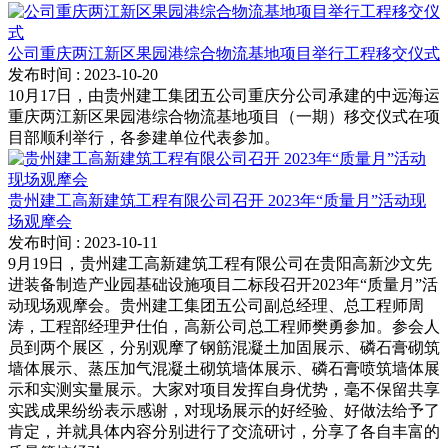
公司重庆两江新区果园港综合物流基地项目举行工程移交仪式
发布时间
: 2023-10-20
10月17日，由贵州建工集团五公司重庆分公司承建的中远海运
重庆两江新区果园港综合物流基地项目（一期）移交仪式在项
目部顺利举行，各参建单位代表参加。
贵州建工高新建筑工程有限公司召开 2023年“质量月”活动现
场观摩会
发布时间
: 2023-10-11
9月19日，贵州建工高新建筑工程有限公司在贵阳高新沙文先
进装备制造产业园基础设施项目二标段召开2023年“质量月”活
动现场观摩会。贵州建工集团五公司副总经理、总工程师周
涛，工程部经理尹仕伯，高新公司总工程师樊勇参加。参会人
员到两个展区，分别观摩了钢筋混凝土加固展示、磷石膏砌筑
墙体展示、蒸压加气混凝土砌筑墙体展示、磷石膏喷筑墙体展
示和实测实量展示。大家对项目发挥自身优势，毫不保留共享
实践成果纷纷表示感谢，对现场展示的好经验、好做法给予了
肯定，并就具体内容分别进行了交流研讨，分享了各自丰富的